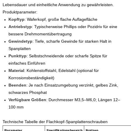
Lebensdauer und einheitliche Anwendung zu gewährleisten.
Produktparameter:
Kopftyp
: Waferkopf, große flache Auflagefläche
Antriebstyp
: Typischerweise Phillips oder Pozidriv für eine
bessere Drehmomentübertragung
Gewindetyp
: Tiefe, scharfe Gewinde für starken Halt in
Spanplatten
Punkttyp
: Selbstschneidende oder scharfe Spitze für
einfaches Einführen
Material
: Kohlenstoffstahl, Edelstahl (optional für
Korrosionsbeständigkeit)
Beenden
: Je nach Einsatzumgebung verzinkt, gelbes Zink,
schwarzes Phosphat
Verfügbare Größen
: Durchmesser M3,5–M6,0; Längen 12–
100 mm
Technische Tabelle der Flachkopf-Spanplattenschrauben
Parameter
Spezifikationsbereich
Notizen