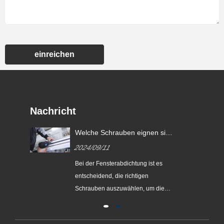
einreichen
Nachricht
rei
Welche Schrauben eignen sich
am besten zum Abdichten von
2024/09/11
Fenstern?
Bei der Fensterabdichtung ist es
mit
entscheidend, die richtigen
den
Schrauben auszuwählen, um die
Stabilität und Sicherheit der Fenster
zu gewährleisten. Den verfügbaren