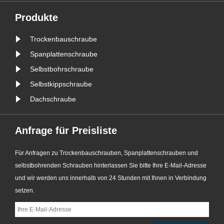
Informationen zufolge sind
‌Ausziehschrauben aus Edelstahl
Produkte
304‌ die empfohlenen
Trockenbauschraube
Schraubentypen für die
Fensterabdichtung. Dieser
Spanplattenschraube
Schraube......
Selbstbohrschraube
Selbstkippschraube
Dachschraube
Anfrage für Preisliste
Für Anfragen zu Trockenbauschrauben, Spanplattenschrauben und
selbstbohrenden Schrauben hinterlassen Sie bitte Ihre E-Mail-Adresse
und wir werden uns innerhalb von 24 Stunden mit Ihnen in Verbindung
setzen.