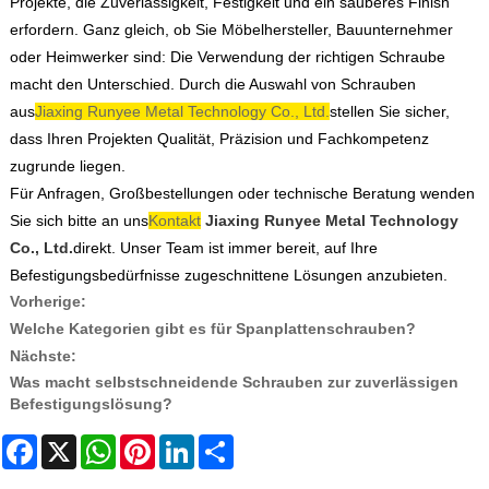
Projekte, die Zuverlässigkeit, Festigkeit und ein sauberes Finish
erfordern. Ganz gleich, ob Sie Möbelhersteller, Bauunternehmer
oder Heimwerker sind: Die Verwendung der richtigen Schraube
macht den Unterschied. Durch die Auswahl von Schrauben
aus
Jiaxing Runyee Metal Technology Co., Ltd.
stellen Sie sicher,
dass Ihren Projekten Qualität, Präzision und Fachkompetenz
zugrunde liegen.
Für Anfragen, Großbestellungen oder technische Beratung wenden
Sie sich bitte an uns
Kontakt
Jiaxing Runyee Metal Technology
Co., Ltd.
direkt. Unser Team ist immer bereit, auf Ihre
Befestigungsbedürfnisse zugeschnittene Lösungen anzubieten.
Vorherige:
Welche Kategorien gibt es für Spanplattenschrauben?
Nächste:
Was macht selbstschneidende Schrauben zur zuverlässigen
Befestigungslösung?
Facebook
X
WhatsApp
Pinterest
LinkedIn
Share