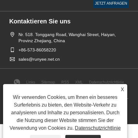
Kontaktieren Sie uns
Nr. 518. Tonggang Road, Wanghai Street, Haiyan,
Provinz Zhejiang, China
+86-573-86058220
sales@runyee.net.cn
Links
Sitemap
RSS
XML
Datenschutzrichtlinie
X
Copyright © 2024 Jiaxing Runyee Metal Technology Co., Ltd.
Wir verwenden Cookies, um Ihnen ein besseres
Alle Rechte vorbehalten.
Surferlebnis zu bieten, den Website-Verkehr zu
analysieren und Inhalte zu personalisieren. Durch
die Nutzung dieser Website stimmen Sie der
Verwendung von Cookies zu.
Datenschutzrichtlinie