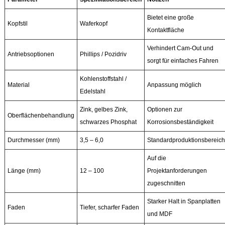
Bietet eine große
Kopfstil
Waferkopf
Kontaktfläche
Verhindert Cam-Out und
Antriebsoptionen
Phillips / Pozidriv
sorgt für einfaches Fahren
Kohlenstoffstahl /
Material
Anpassung möglich
Edelstahl
Zink, gelbes Zink,
Optionen zur
Oberflächenbehandlung
schwarzes Phosphat
Korrosionsbeständigkeit
Durchmesser (mm)
3,5 – 6,0
Standardproduktionsbereich
Auf die
Länge (mm)
12 – 100
Projektanforderungen
zugeschnitten
Starker Halt in Spanplatten
Faden
Tiefer, scharfer Faden
und MDF