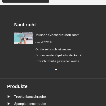
Nachricht
Müssen Gipsschrauben rostfrei
sein?
2024/08/26
Ob die selbstschneidenden
Schrauben der Gipskartondecke mit
Rostschutzfarbe gestrichen werden
müssen, hängt von der Art der
Schrauben und den
Baugewohnheiten ab.
Produkte
Trockenbauschraube
Spanplattenschraube